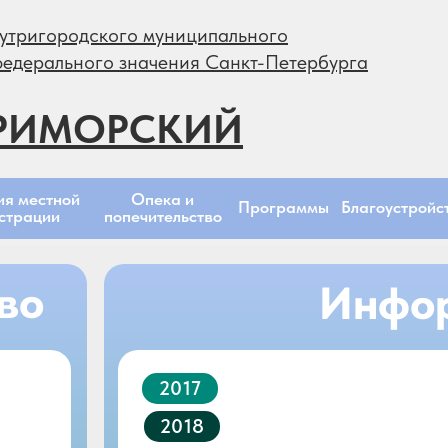
утригородского муниципального
федерального значения Санкт-Петербурга
РИМОРСКИЙ
Опека и
ия местной
Программы
Благоустройс
попечительство
страции
во
Инфо
2017
2018