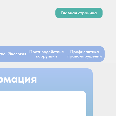
Главная страница
Противодействие
Профилактика
тво
Экология
коррупции
правонарушений
рмация