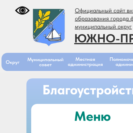
Официальный сайт вн
образования города 
муниципальный округ
ЮЖНО-П
Местная
Полномоч
Муниципальный
Округ
администрация
админи
совет
Благоустройст
Меню