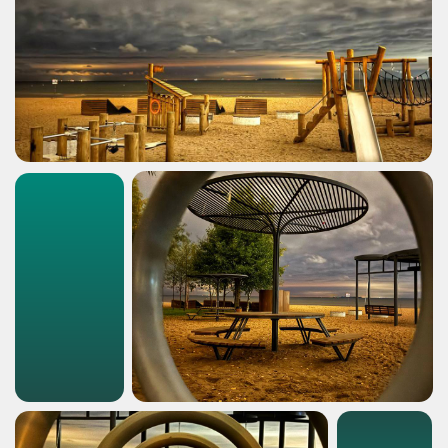
НОМЕРА ТЕЛЕФОНОВ
ОСНОВНОЙ: +7 (812) 745-47-66
ОТДЕЛ ОПЕКИ: +7 (812) 745-49-44
ФАКС: +7 (812) 745-47-66
НАША ПОЧТА
info@upmo.ru
АДРЕС
г. Санкт-Петербург,
ул. Доблести, д. 20, корп. 1,
198332
ЗАДАТЬ ВОПРОС ЗДЕСЬ
Готово