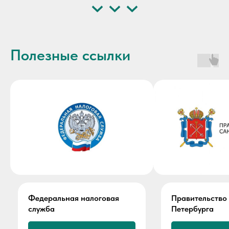
Полезные ссылки
ая
Правительство Санкт-
Пенси
Петербурга
Россий