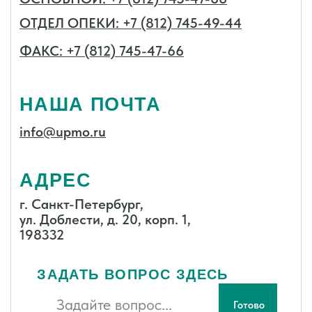
Скачать
(168.45 Кб, doc)
Порядок формирования и ведения реестра источников
доходов.pdf 63.1-ма
Скачать
22.12.2022
Распоряжение "Программа энергосбережения"
Скачать
Порядок разработки, реализации и оценки
эффективности муниципальных программ Пост. 4-МА от
01.02.2021г. 4-МА
Скачать
Порядок составления проекта бюджета ВМО СПб МО
Южно-Приморский 45-ма
Скачать
Порядок разработки и оценки эффективности
муниципальных программ 58-ма
Скачать
Порядок формирования и ведения реестра источников
доходов.pdf 63.1-ма
Скачать
Порядок составления и ведения сводной бюджетной
росписи ВМО СПб МО Южно-Приморский 8-ма