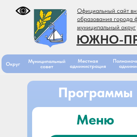
Официальный сайт вн
образования города 
муниципальный округ
ЮЖНО-П
Местная
Полномоч
Муниципальный
Округ
администрация
админи
совет
Программы
Меню