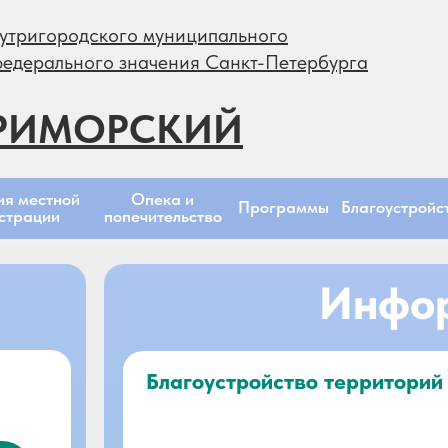
утригородского муниципального
федерального значения Санкт-Петербурга
РИМОРСКИЙ
Опека и
ия местной
Программы
Благоустройс
попечительство
страции
Инфо
Благоустройство территорий