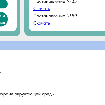
Постановление №33
Скачать
о и
Постановление №59
сия
Скачать
е
 охране окружающей среды