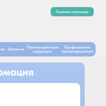
Главная страница
Противодействие
Профилактика
тво
Экология
коррупции
правонарушений
рмация