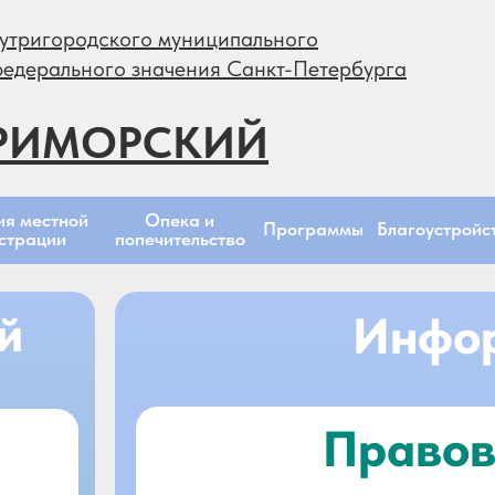
утригородского муниципального
федерального значения Санкт-Петербурга
РИМОРСКИЙ
Опека и
ия местной
Программы
Благоустройс
попечительство
страции
й
Инфо
Правов