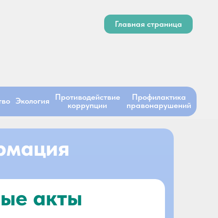
Главная страница
Противодействие
Профилактика
тво
Экология
коррупции
правонарушений
рмация
ые акты