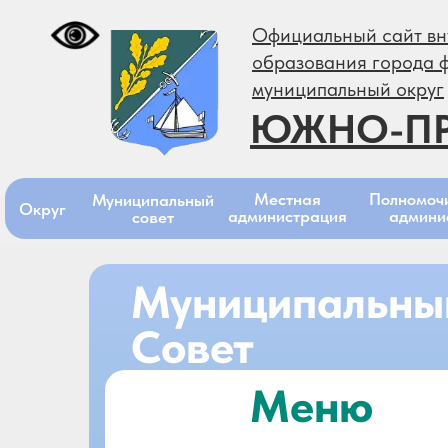
Официальный сайт вн
образования города 
муниципальный округ
ЮЖНО-П
Местная
Полномоч
Муниципальный
Округ
администрация
админи
совет
Муниципальны
Совет
Меню